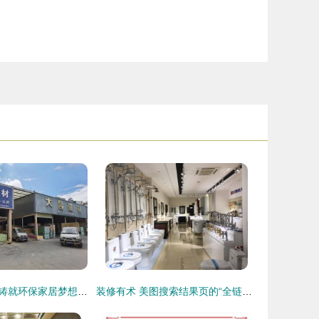
匠心二十二载，铸就环保家居梦想——泸西大昌建材让“好材”引领绿色家装新时代
装修有术 美图搜索结果页的“全链路”解构