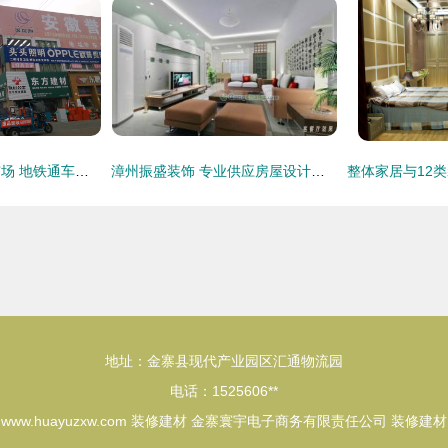
合肥华东装修建材市场 地铁通车加持，品类齐全价格适中
漳州振盛装饰 专业供应房屋设计与装修服务，打造理想室内空间
地址：金寨县现代产业园区汇通物流园
电话：1525606**
6
www.huayuzxw.com
装修建材
金寨寰宇电子商务有限责任公司
装修建材