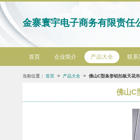
金寨寰宇电子商务有限责任
首页
企业简介
产品大全
联系
>
>
当前位置：
首页
产品大全
佛山C型条形铝扣板天花吊
佛山C