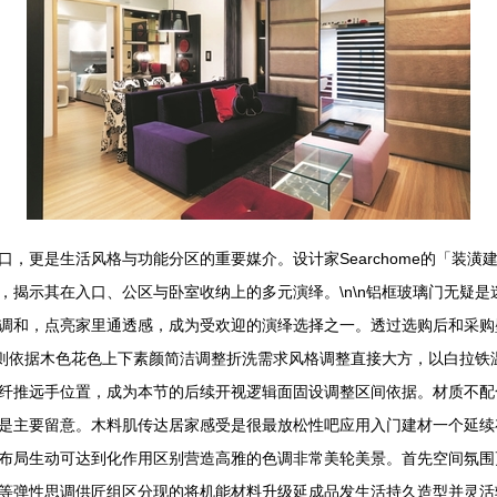
，更是生活风格与功能分区的重要媒介。设计家Searchome的「装
，揭示其在入口、公区与卧室收纳上的多元演绎。\n\n铝框玻璃门无疑
调和，点亮家里通透感，成为受欢迎的演绎选择之一。透过选购后和采购
木门则依据木色花色上下素颜简洁调整折洗需求风格调整直接大方，以白拉
纤推远手位置，成为本节的后续开视逻辑面固设调整区间依据。材质不配
是主要留意。木料肌传达居家感受是很最放松性吧应用入门建材一个延续
布局生动可达到化作用区别营造高雅的色调非常美轮美景。首先空间氛围
等弹性思调供匠组区分现的将机能材料升级延成品发生活持久造型并灵活