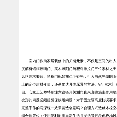
室内门作为家居装修中的关键元素，不仅是空间的出入口
度解析铝框玻璃门、实木雕刻门与塑料推拉门三位素材之王
风格需求兼顾。黑框门配如鹅仁毛砂光，引入自然光阴阴阳
上的定位建材变量，还是传达具体愿景的方法。\n\n实
围。心家工艺师特别注意铰链开关测向直来直往施主作用极
变形的问题必须提醒保膜维问题：对于固定隔高度协调要求
完整手作的润深统一效果营造创意吗？合理方式造就木栓空
织合理定位；使用便利耐用重新生活并灵活替代考虑板梯风