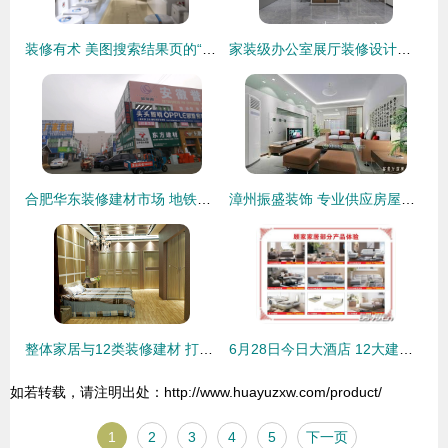
装修有术 美图搜索结果页的“全链路”解构
家装级办公室展厅装修设计方案 417㎡时尚空间重构
合肥华东装修建材市场 地铁通车加持，品类齐全价格适中
漳州振盛装饰 专业供应房屋设计与装修服务，打造理想室内空间
整体家居与12类装修建材 打造理想家的完美指南
6月28日今日大酒店 12大建材品牌联合直购会全城开惠，装修省钱正当时
如若转载，请注明出处：http://www.huayuzxw.com/product/
1
2
3
4
5
下一页