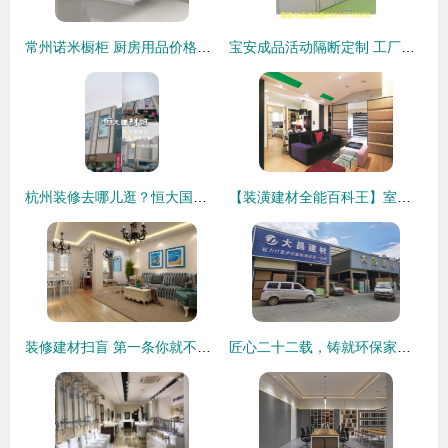
常州诺米橱柜 厨房用品价格、图片及官网信息——装修建材选购指南
宝安成品活动隔断定制 工厂包安装会议厅移动屏风隔墙，装修建材的选择
杭州装修去哪儿逛？恒大国际建材家居一站式搞定
【装潢建材全能百科王】室内门打造多样生活入口（上）——设计家 Searchome 装修建材
装修建材扫盲 第一条你就不知道！
匠心二十二载，铸就环保家居梦想——泸西大昌建材让“好材”引领绿色家装新时代