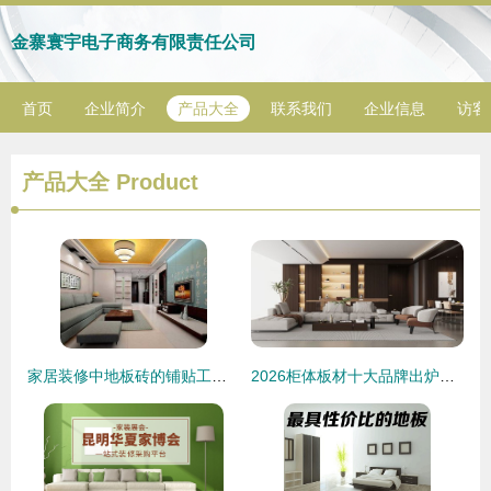
金寨寰宇电子商务有限责任公司
首页
企业简介
产品大全
联系我们
企业信息
访客
产品大全
Product
家居装修中地板砖的铺贴工序与建材选择指南
2026柜体板材十大品牌出炉，家装选板不踩雷指南