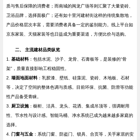
质与售后保障的消费者；而南城的闽龙广场等则汇聚了大量瓷砖、
卫浴品牌，选择面极广；还有如十里河建材街这样的传统集散地，
产品价格层次丰富，需要消费者具备一定的鉴别能力。线上平台如
京东家装、天猫家装等也日益成为重要渠道，方便比价与选购。
二、 主流建材品类纵览
1.
基础材料
：包括水泥、沙子、龙骨、石膏板等，是装修的“骨
架”，质量直接影响工程稳固性。
2.
墙面地面材料
：乳胶漆、壁纸、硅藻泥、瓷砖、木地板、石材
等，决定了空间的整体色调与质感。目前环保、抗菌、防滑等功能
性产品备受青睐。
3.
厨卫设施
：橱柜、洁具、龙头、花洒、集成吊顶等，强调耐用
性、节水性与设计感。智能马桶、净水系统已成为越来越多家庭的
选择。
4.
门窗与五金
：系统门窗、防盗门、锁具、合页等，关乎家居的安