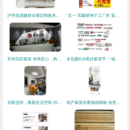
泸州皇鼎建材全屋定制家具总动员 开启一站式理想家居新体验
“五一”买建材淘个工厂价 装修新趋势与消费攻略
百年巨匠家装 传承匠心，构筑品质生活空间
全包圆618美好家居节 一场关于“家”的省钱风暴与品质升级
光影交织，焕新生活空间 2021新一代发光建材在家居照明装饰中的创新应用
地产家居长图海报模板 创意设计，高效传播